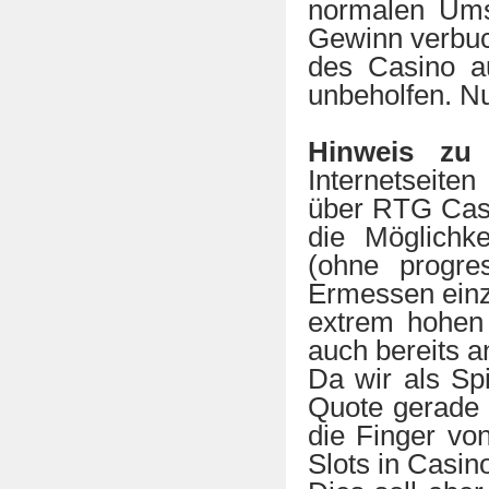
normalen Umst
Gewinn verbuc
des Casino a
unbeholfen. Nu
Hinweis zu
Internetseite
über RTG Casi
die Möglichk
(ohne progre
Ermessen einzu
extrem hohen
auch bereits a
Da wir als Sp
Quote gerade i
die Finger vo
Slots in Casin