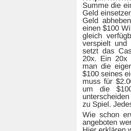
Summe die ein
Geld einsetze
Geld abheben
einen $100 Wi
gleich verfü
verspielt und
setzt das Ca
20x. Ein 20x
man die eige
$100 seines e
muss für $2.00
um die $10
unterscheiden
zu Spiel. Jede
Wie schon er
angeboten wer
Hier erklären 