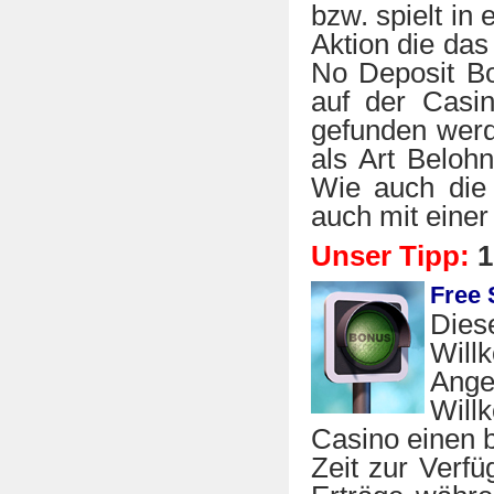
bzw. spielt in
Aktion die das
No Deposit B
auf der Casin
gefunden werd
als Art Beloh
Wie auch die
auch mit eine
Unser Tipp:
1
Free 
Die
Will
Ang
Will
Casino einen 
Zeit zur Verfü