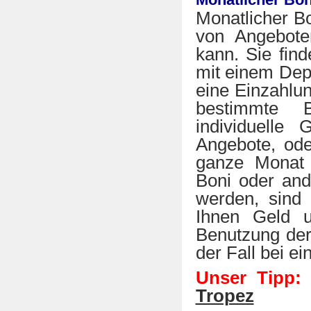
Monatlicher Bo
von Angebote
kann. Sie find
mit einem Dep
eine Einzahlu
bestimmte B
individuelle
Angebote, od
ganze Monat 
Boni oder and
werden, sind 
Ihnen Geld u
Benutzung der
der Fall bei e
Unser Tipp:
Tropez