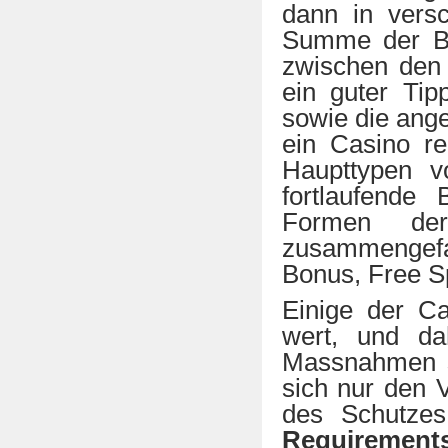
dann in vers
Summe der Bar
zwischen den 
ein guter Tip
sowie die ang
ein Casino re
Haupttypen v
fortlaufende
Formen de
zusammengefas
Bonus, Free Sp
Einige der C
wert, und d
Massnahmen se
sich nur den V
des Schutze
Requirement