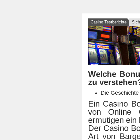
Casino Testberichte
Sich
Welche Bonus
zu verstehen
Die Geschichte
Ein Casino Bo
von Online 
ermutigen ein 
Der Casino Bon
Art von Barg