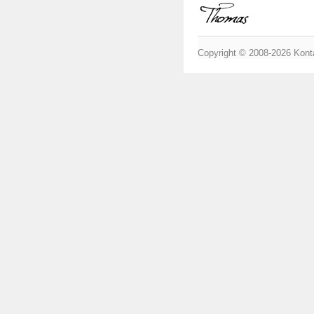
Copyright © 2008-2026
Kont