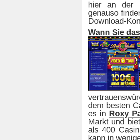
hier an der 
genauso finden
Download-Konk
Wann Sie das
vertrauenswür
dem besten Ca
es in
Roxy Pa
Markt und bie
als 400 Casin
kann in wenige